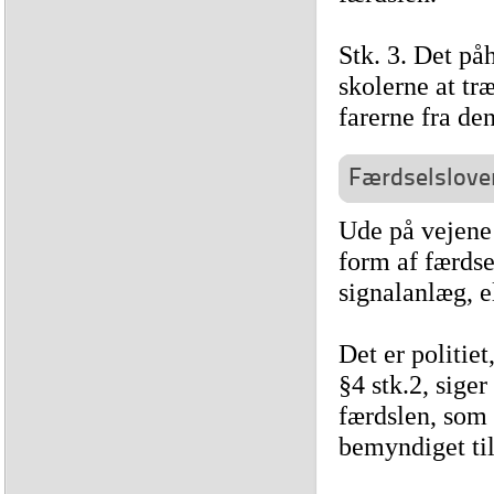
Stk. 3. Det på
skolerne at tr
farerne fra den
Færdselsloven
Ude på vejene 
form af færdse
signalanlæg, e
Det er politiet
§4 stk.2, sige
færdslen, som 
bemyndiget til 