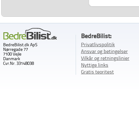
BedreBilist:
Privatlivspolitik
BedreBilist.dk ApS
Nørregade 77
Ansvar og betingelser
7100 Vejle
Vilkår og retningslinier
Danmark
Cvr.Nr. 33148038
Nyttige links
Gratis teoritest