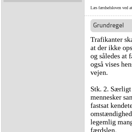
Læs færdselsloven ved a
Grundregel
Trafikanter sk
at der ikke ops
og således at 
også vises hen
vejen.
Stk. 2. Særligt
mennesker samt
fastsat kendete
omstændigheder
legemlig mange
færdslen.