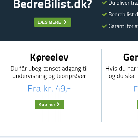
BedreBilist.dk?
Du bliver træ
Bedrebilist.d
LÆS MERE
Garanti for a
Køreelev
Ge
Du får ubegrænset adgang til
Hvis du har 
undervisning og teoriprøver
og du skal
Fra kr. 49,-
F
Køb her